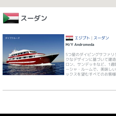
スーダン
エジプト
|
スーダン
ダイブクルーズ
M/Y Andromeda
5つ星のダイビングサファリ
クなデザインに基づいて建造
ロン、サンデッキなど、1週
ーシャ・ルームで、美味しい
ックスを望むすべてのお客様