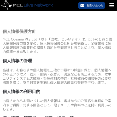
お問い合わせ
個人情報保護方針
MCL Oceania Pty Ltd（以下「当社」といいます）は、以下のとおり個
人情報保護方針を定め、個人情報保護の仕組みを構築し、全従業員に個
人情報保護の重要性の認識と取組みを徹底させることにより、個人情報
の保護を推進致します。
個人情報の管理
当社は、お客さまの個人情報を正確かつ最新の状態に保ち、個人情報へ
の不正アクセス・紛失・破損・改ざん・漏洩などを防止するため、セキ
ュリティシステムの維持・管理体制の整備・社員教育の徹底等の必要な
措置を講じ、安全対策を実施し個人情報の厳重な管理を行ないます。
個人情報の利用目的
お客さまからお預かりした個人情報は、当社からのご連絡や業務のご案
内やご質問に対する回答として、電子メールや資料のご送付に利用いた
します。