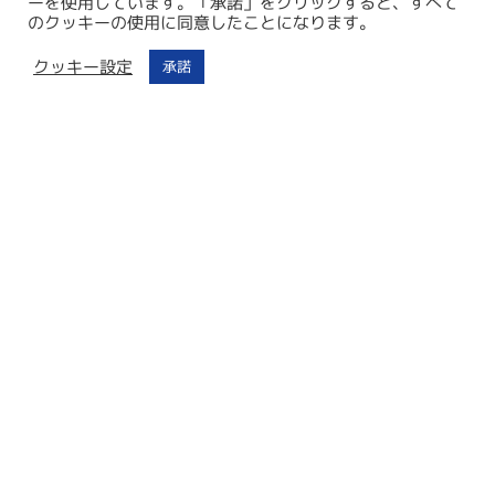
ーを使用しています。「承諾」をクリックすると、すべて
かかりません。
のクッキーの使用に同意したことになります。
クッキー設定
承諾
登録メンバーへの特典
本サイトに登録すると各種特典をいち早くゲット。リピーター特典も
あり。
キャンセルポリシー
キャンセルポリシーは各オペレーターポリシーに沿っています。
他のアイテナリーもいかがですか。
究極のミンククジラクルーズ
クルーズ日数
7泊8日