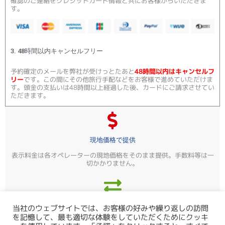
確認のご連絡をクレジットカード情報と共にお客様からいただきま
す。
3. 48時間以内キャンセルフリー
予約確定のメールを弊社が受けっとたあと
48時間以内はキャンセルフ
リー
です。この間にその他旅行手配などをお客様で進めていただけま
す。頭金の支払いは48時間以上経過した後、カードにご請求させてい
ただきます。
現地価格で提供
表示料金は各オペレーターの現地価格をそのまま提供。手数料等は一
切かかりません。
あらゆる通貨に対応
当社のウェブサイトでは、お客様の好みや繰り返しの訪問
を記憶して、最も適切な体験をしていただくためにクッキ
お支払いに関してはあらゆる通貨に対応し海外送金等の手数料も一切