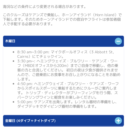
海況などの条件により変更される場合があります。
このクルーズはケアンズで乗船し、ホーンアイランド（Horn Island）で
下船します。そのためホーンアイランドでの宿泊やフライトは参加者個
人で手配する必要があります。
木曜日
8:30 am~3:00 pm: マイクボールオフィス（3 Abbott St,
Cairns）にてチェックイン。
3:30 pm~: ヘミングウェイズ・ブルワリー・ケアンズ・ワー
フ（MBDEオフィスから200m）までご自身で移動し、他の乗
客の方と合流してください。 初日の夜は夕食が提供されませ
んので、ご搭乗前にお食事をお召し上がりになることをお勧め
します。
4:50 pm: ヘミングウェイズ・ブルワリー・ケアンズ・ワーフ
からスポイルスポーツに乗船するためにクルーがご案内しま
す。 トリップ・ディレクターがブリーフィングを行う間、ス
パークリングワインと軽食をお楽しみください。
5:00 pm: ケアンズを出発します。レンタル器材の準備をし、
ダイブデッキでダイビング器材の準備をします。
金曜日 (4ダイブ＋ナイトダイブ)