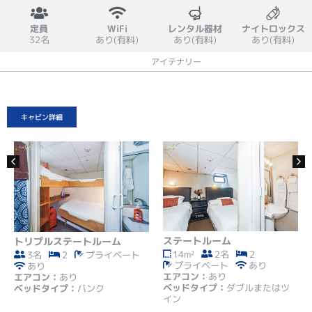
定員
WiFi
レンタル器材
ナイトロックス
32名
あり(有料)
あり(有料)
あり(有料)
概要
キャビン
設備
スケジュール
アイテナリー
料金
キャンセルポリシー
キャビン詳細
ステートルーム
トリプルステートルーム
14m²
2名
2
3名
2
プライベート
プライベート
あり
あり
エアコン：
あり
エアコン：
あり
ベッドタイプ：
ダブルまたはツ
ベッドタイプ：
バンク
イン