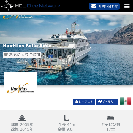
お問い合わせ
Nautilus Belle Amie
お気に入りに追加
レイアウト
ギャラリー
建造
2005年
全長
41m
キャビン数
改修
2015年
全幅
9.8m
17室