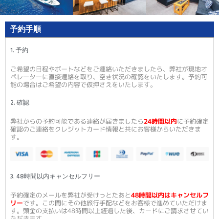
予約手順
1. 予約
ご希望の日程やボートなどをご連絡いただきましたら、弊社が現地オ
ペレーターに直接連絡を取り、空き状況の確認をいたします。予約可
能の場合はご希望の内容で仮押さえをいたします。
2. 確認
弊社からの予約可能である連絡が届きましたら
24時間以内
に予約確定
確認のご連絡をクレジットカード情報と共にお客様からいただきま
す。
3. 48時間以内キャンセルフリー
予約確定のメールを弊社が受けっとたあと
48時間以内はキャンセルフ
リー
です。この間にその他旅行手配などをお客様で進めていただけま
す。頭金の支払いは48時間以上経過した後、カードにご請求させてい
ただきます。