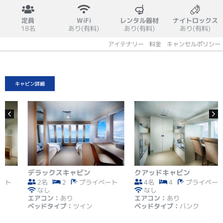
定員
WiFi
レンタル器材
ナイトロックス
18名
あり(有料)
あり(有料)
あり(有料)
概要
キャビン
設備
スケジュール
アイテナリー
料金
キャンセルポリシー
キャビン詳細
デラックスキャビン
クアッドキャビン
2名
2
プライベート
4名
4
プライベート
なし
なし
エアコン：
あり
エアコン：
あり
ベッドタイプ：
ツイン
ベッドタイプ：
バンク