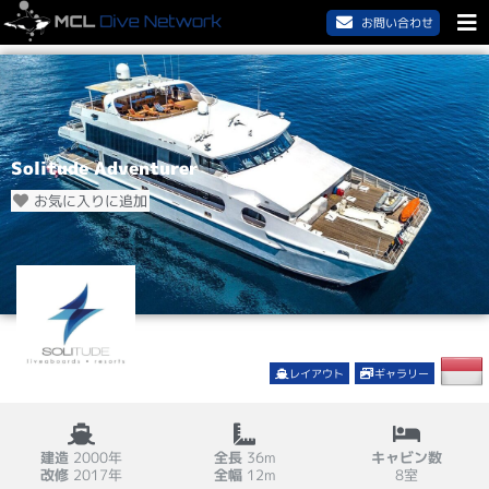
お問い合わせ
Solitude Adventurer
お気に入りに追加
レイアウト
ギャラリー
建造
2000年
全長
36m
キャビン数
改修
2017年
全幅
12m
8室