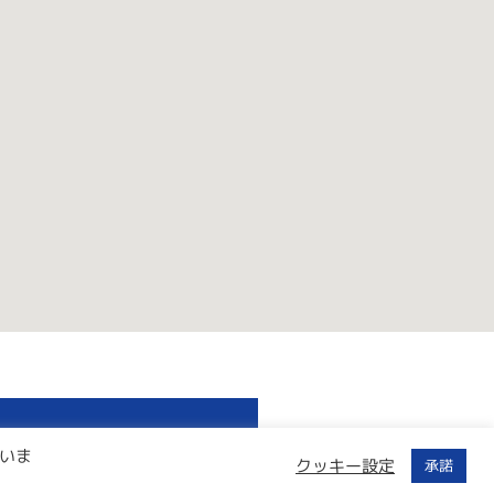
いま
クッキー設定
承諾
内キャンセルフリー