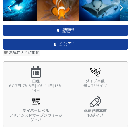
渡航情報
217 KB
アイテナリー
173 KB
お気に入りに追加
日程
ダイブ本数
6泊7日|7泊8日|10泊11日|13泊
最大33ダイブ
14日
ダイバーレベル
必要経験本数
アドバンスドオープンウォータ
10ダイブ
ーダイバー