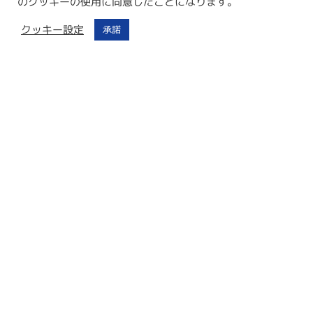
のクッキーの使用に同意したことになります。
予約確定のメールを弊社が受けっとたあと
48時間以内はキャンセルフ
クッキー設定
承諾
リー
です。この間にその他旅行手配などをお客様で進めていただけま
す。頭金の支払いは48時間以上経過した後、カードにご請求させてい
ただきます。
現地価格で提供
表示料金は各オペレーターの現地価格をそのまま提供。手数料等は一
切かかりません。
あらゆる通貨に対応
お支払いに関してはあらゆる通貨に対応し海外送金等の手数料も一切
かかりません。
登録メンバーへの特典