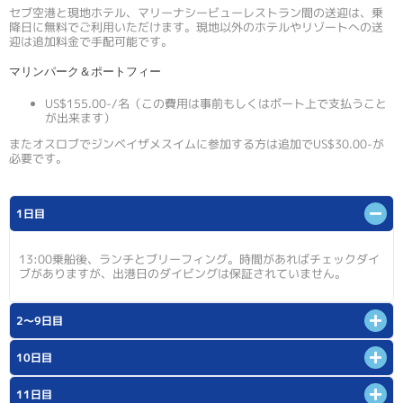
セブ空港と現地ホテル、マリーナシービューレストラン間の送迎は、乗
降日に無料でご利用いただけます。現地以外のホテルやリゾートへの送
迎は追加料金で手配可能です。
マリンパーク＆ポートフィー
US$155.00-/名（この費用は事前もしくはボート上で支払うこと
が出来ます）
またオスロブでジンベイザメスイムに参加する方は追加でUS$30.00-が
必要です。
1日目
13:00乗船後、ランチとブリーフィング。時間があればチェックダイ
ブがありますが、出港日のダイビングは保証されていません。
2〜9日目
10日目
11日目