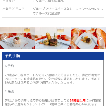
日前まで
てクルーズ料金の40%
出発日90日以内
グループフリースペースなし、キャンセル分に対し
てクルーズ代金全額
予約手順
1. 予約
ご希望の日程やボートなどをご連絡いただきましたら、弊社が現地オ
ペレーターに直接連絡を取り、空き状況の確認をいたします。予約可
能の場合はご希望の内容で仮押さえをいたします。
2. 確認
弊社からの予約可能である連絡が届きましたら
24時間以内
に予約確定
確認のご連絡をクレジットカード情報と共にお客様からいただきま