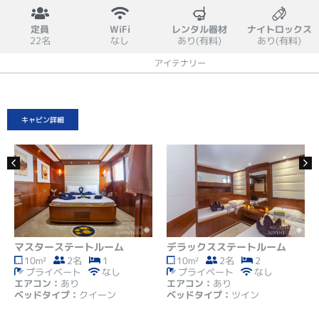
定員
WiFi
レンタル器材
ナイトロックス
22名
なし
あり(有料)
あり(有料)
概要
キャビン
設備
スケジュール
アイテナリー
料金
キャンセルポリシー
キャビン詳細
マスターステートルーム
デラックスステートルーム
10m²
2名
1
10m²
2名
2
プライベート
なし
プライベート
なし
エアコン：
あり
エアコン：
あり
ベッドタイプ：
クイーン
ベッドタイプ：
ツイン