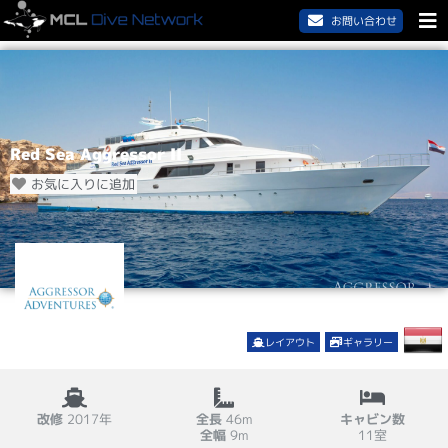
お問い合わせ
Red Sea Aggressor II
お気に入りに追加
レイアウト
ギャラリー
改修
2017年
全長
46m
キャビン数
全幅
9m
11室