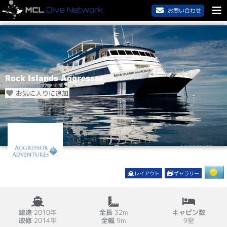
お問い合わせ
Rock Islands Aggressor
お気に入りに追加
レイアウト
ギャラリー
建造
2010年
全長
32m
キャビン数
改修
2014年
全幅
9m
9室