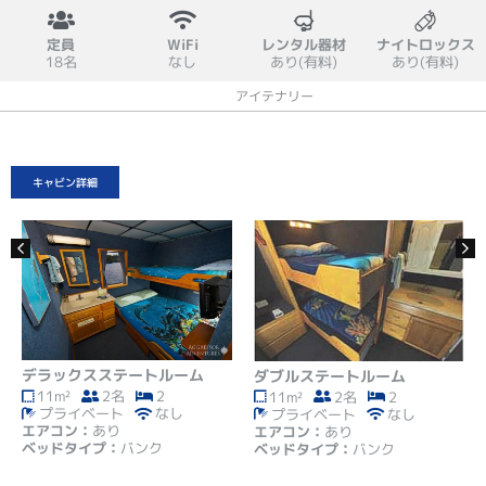
定員
WiFi
レンタル器材
ナイトロックス
18名
なし
あり(有料)
あり(有料)
概要
キャビン
設備
スケジュール
アイテナリー
料金
キャンセルポリシー
キャビン詳細
デラックスステートルーム
ダブルステートルーム
11m²
2名
2
11m²
2名
2
プライベート
なし
プライベート
なし
エアコン：
あり
エアコン：
あり
ベッドタイプ：
バンク
ベッドタイプ：
バンク