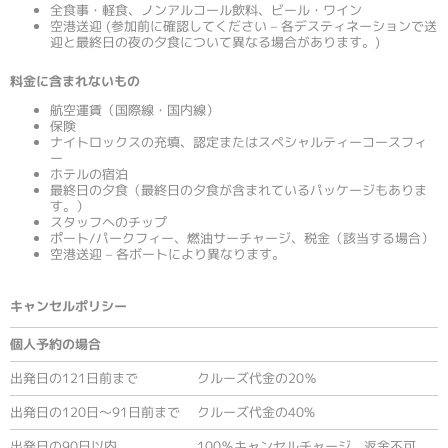
全食事・軽食、ノンアルコール飲料、ビール・ワイン
空港送迎 (参加前に確認してください – 各デスティネーションで送
迎と最終日の夜の夕食について異なる場合があります。)
料金に含まれないもの
航空運賃（国際線・国内線）
保険
ナイトロックスの充填、認定またはスペシャルティーコースフィ
ー
ホテルの宿泊
最終日の夕食（最終日の夕食が含まれているパッケージもありま
す。）
スタッフへのチップ
ポート/パークフィー、燃油サーチャージ、税金（該当する場合）
空港送迎 – 各ボートにより異なります。
キャンセルポリシー
個人予約の場合
出発日の121日前まで
クルーズ代金の20％
出発日の120日～91日前まで
クルーズ代金の40%
出発日の90日以内
100％キャンセルチャージ、返金不可